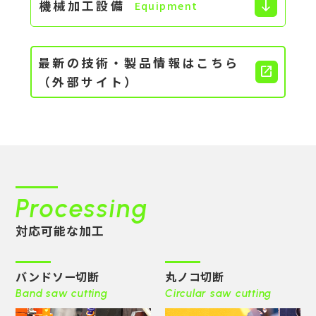
機械加工設備
south
Equipment
最新の技術・製品情報はこちら
open_in_new
（外部サイト）
Processing
対応可能な加工
バンドソー切断
丸ノコ切断
Band saw cutting
Circular saw cutting