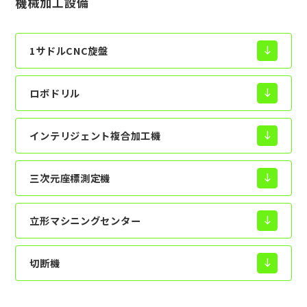
機械加工設備
1サドルCNC旋盤
south
ロボドリル
south
インテリジェント複合加工機
south
三次元座標測定機
south
立形マシニングセンター
south
切断機
south