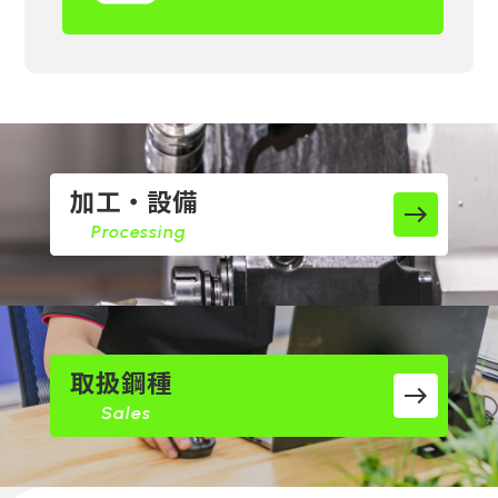
加工・設備
east
Processing
取扱鋼種
east
Sales