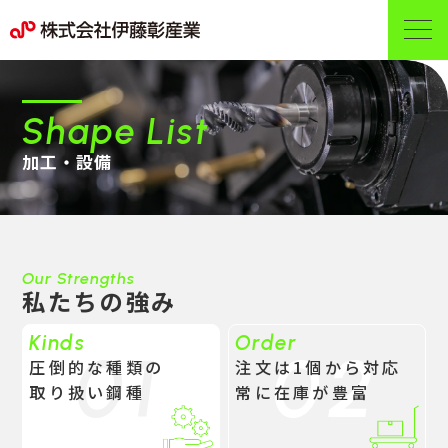
Shape List
加工・設備
Our Strengths
私たちの強み
Kinds
Order
01
02
圧倒的な種類の
注文は1個から対応
取り扱い鋼種
常に在庫が豊富