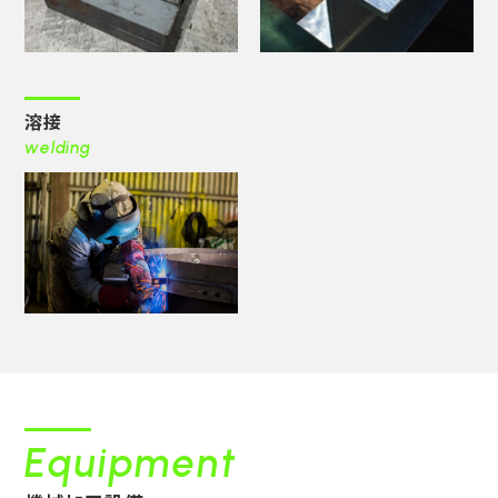
溶接
welding
Equipment